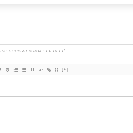
{}
[+]