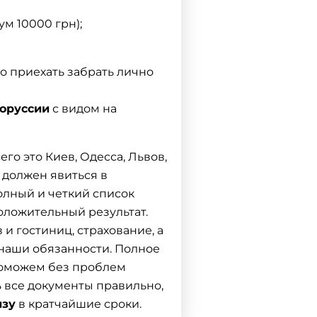
м 10000 грн);
о приехать забрать лично
лоруссии
с видом на
го это Киев, Одесса, Львов,
 должен явиться в
олный и четкий список
оложительный результат.
и гостиниц, страхование, а
 наши обязанности. Полное
Поможем без проблем
ь все документы правильно,
изу
в кратчайшие сроки.