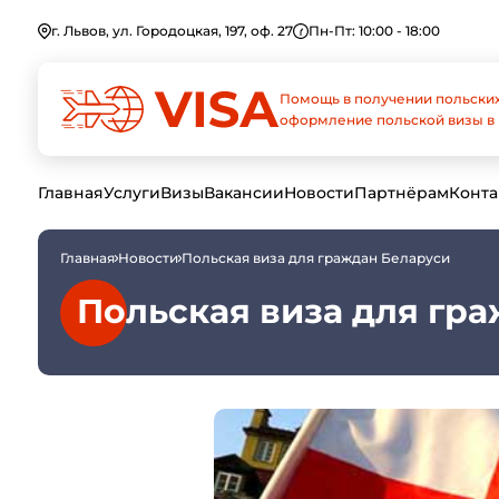
г. Львов, ул. Городоцкая, 197, оф. 27
Пн-Пт: 10:00 - 18:00
Помощь в получении польских
оформление польской визы в 
Главная
Услуги
Визы
Вакансии
Новости
Партнёрам
Конта
Главная
Новости
Польская виза для граждан Беларуси
Польская виза для гр