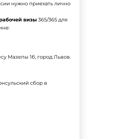
ссии нужно приехать лично
рабочей визы
365/365 для
ине:
су Мазепы 1б, город Львов.
онсульский сбор в