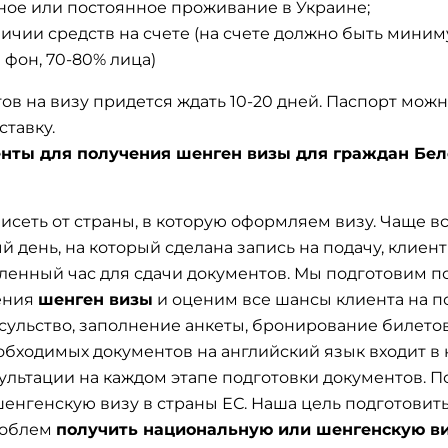
ное или постоянное проживание в Украине;
личии средств на счете (на счете должно быть миниму
ый фон, 70-80% лица)
ов на визу придется ждать 10-20 дней. Паспорт можн
ставку.
енты для получения шенген визы для граждан Бе
исеть от страны, в которую оформляем визу. Чаще все
й день, на который сделана запись на подачу, клиент
ленный час для сдачи документов. Мы подготовим п
ения
шенген визы
и оценим все шансы клиента на п
нсульство, заполнение анкеты, бронирование билетов 
обходимых документов на английский язык входит в
ультации на каждом этапе подготовки документов. 
енгенскую визу в страны ЕС. Наша цель подготовит
роблем
п
олучить национальную
или шенгенскую
в