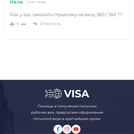
Неля
2 лет назад
Как у вас заказать страховку на визу 360 / 180 ??
Ответить
1
Помощь в получении польских
рабочих виз, предлагаем оформление
польской визы в кратчайшие сроки.