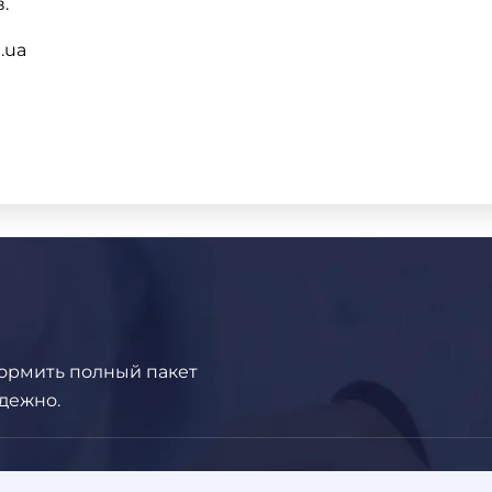
.
.ua
ормить полный пакет
дежно.