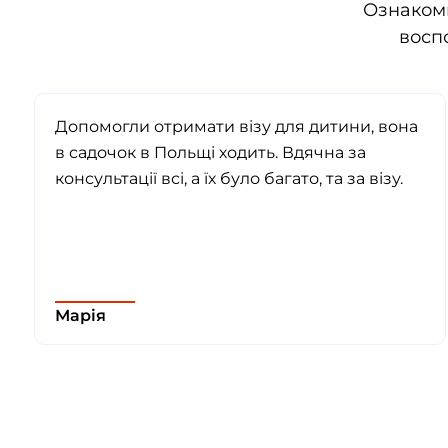
Ознаком
восп
Допомогли отримати візу для дитини, вона
в садочок в Польщі ходить. Вдячна за
консультації всі, а їх було багато, та за візу.
Марія