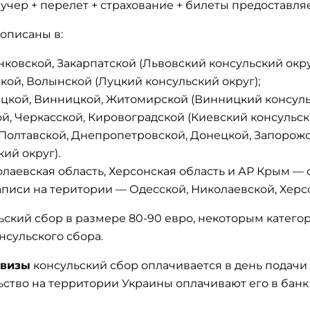
учер + перелет + страхование + билеты предоставля
описаны в:
ковской, Закарпатской (Львовский консульский окру
кой, Волынской (Луцкий консульский округ);
цкой, Винницкой, Житомирской (Винницкий консульс
й, Черкасской, Кировоградской (Киевский консульски
 Полтавской, Днепропетровской, Донецкой, Запорожс
ий округ).
олаевская область, Херсонская область и АР Крым — 
аписи на територии — Одесской, Николаевской, Херс
ьский сбор в размере 80-90 евро, некоторым катего
нсульского сбора.
визы
консульский сбор оплачивается в день подачи
ьство на территории Украины оплачивают его в банк