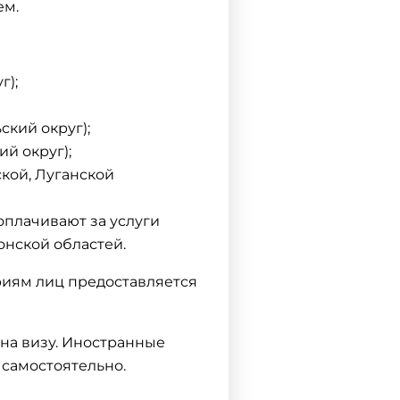
ем.
г);
кий округ);
й округ);
кой, Луганской
оплачивают за услуги
онской областей.
риям лиц предоставляется
 на визу. Иностранные
 самостоятельно.