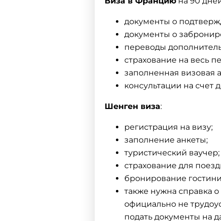
Виза в Францию
​​на 90 дн
документы о подтверж
документы о забронир
переводы дополнительн
страхование на весь п
заполненная визовая а
консультации на счет д
Шенген виза
:
регистрация на визу;
заполнение анкеты;
туристический ваучер;
страхование для поезд
бронирование гостини
также нужна справка о
официально не трудоу
подать документы на 