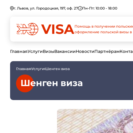
г. Львов, ул. Городоцкая, 197, оф. 27
Пн-Пт: 10:00 - 18:00
Помощь в получении польских
оформление польской визы в 
Главная
Услуги
Визы
Вакансии
Новости
Партнёрам
Конта
Главная
Услуги
Шенген виза
Шенген виза