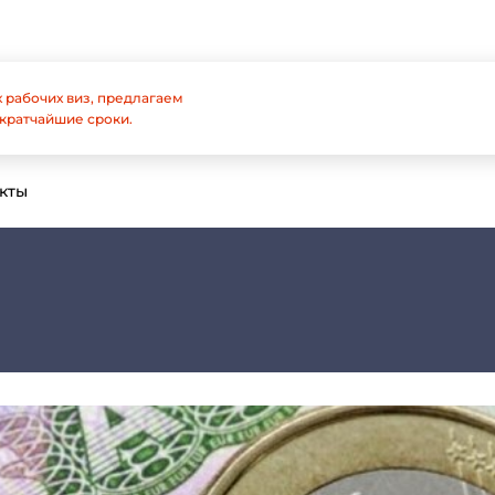
 рабочих виз, предлагаем
кратчайшие сроки.
кты