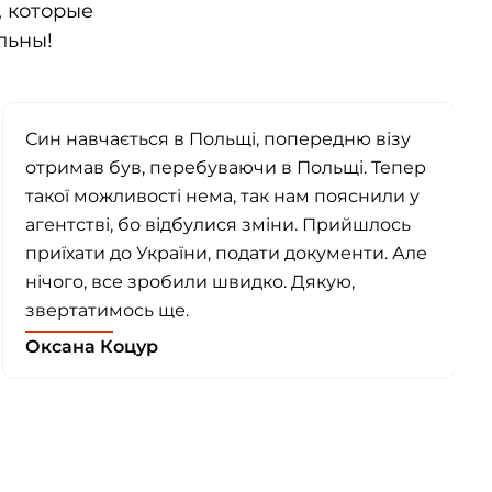
 которые
льны!
Син навчається в Польщі, попередню візу
отримав був, перебуваючи в Польщі. Тепер
такої можливості нема, так нам пояснили у
агентстві, бо відбулися зміни. Прийшлось
приїхати до України, подати документи. Але
нічого, все зробили швидко. Дякую,
звертатимось ще.
Оксана Коцур