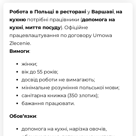
Робота в Польщі в ресторані
у
Варшаві
,
на
кухню
потрібні працівники (
допомога на
кухні
,
миття посуду
). Офіційне
працевлаштування по договору Umowa
Zlecenie.
Вимоги
:
жінки;
вік до 55 років;
досвід роботи не вимагають;
мінімальне розуміння польської мови;
санітарна книжка (350 злотих);
бажання працювати.
Обов’язки
:
допомога на кухні, нарізка овочів,