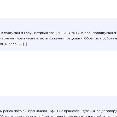
), на сортування яблук потрібні працівники. Офіційне працевлаштуванн
та знання мови не вимагають; бажання працювати. Обов’язки: робота на лі
 (12 робочих […]
них рейок потрібні працівники. Офіційне працевлаштування по договору
Обов’язки: демонтажні роботи залізниці; демонтаж старих рейок та шпал.