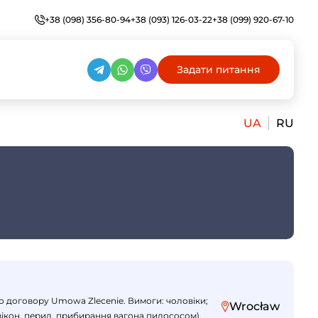
+38 (098) 356-80-94
+38 (093) 126-03-22
+38 (099) 920-67-10
Задати питання
UA
RU
по договору Umowa Zlecenie. Вимоги: чоловіки;
Wrocław
 вікон, перил, прибирання вагона пилососом).