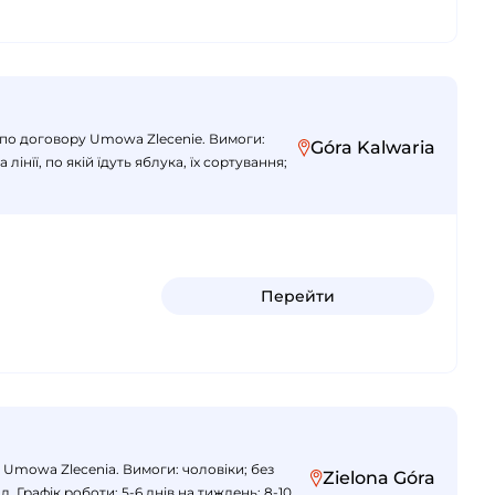
я по договору Umowa Zlecenie. Вимоги:
Góra Kalwaria
нїї, по якій їдуть яблука, їх сортування;
Перейти
 Umowa Zlecenia. Вимоги: чоловіки; без
Zielona Góra
 Графік роботи: 5-6 днів на тиждень; 8-10