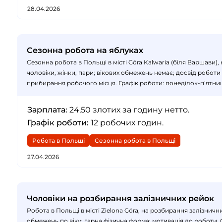
28.04.2026
Сезонна робота на яблуках
Сезонна робота в Польщі в місті Góra Kalwaria (біля Варшави
чоловіки, жінки, пари; вікових обмежень немає; досвід роботи 
прибирання робочого місця. Графік роботи: понеділок-п’ятниця
Зарплата:
24,50 злотих за годину нетто.
Графік роботи:
12 робочих годин.
Робота в Польщі
Сезонна робота в Польщі
27.04.2026
Чоловіки на розбирання залізничних рейок
Робота в Польщі в місті Zielona Góra, на розбирання залізнич
обмежень по віку; гарна фізична форма; мотивація до роботи. 