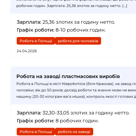
робочих годин. Зарплата: 25,36 злотих за годину нетто. […]
Зарплата:
25,36 злотих за годину нетто.
Графік роботи:
8-10 робочих годин.
Робота в Польщі
робота для чоловіків
24.04.2026
Робота на заводі пластмасових виробів
Робота в Польщі в місті Niepołomice (біля Кракова), на заво
чоловіки; вік до 50 років; досвід роботи та знання мови не 
машину (20-30 кілограм вага мішка); контроль якості готових де
Зарплата:
32,30-33,05 злотих за годину нетто.
Графік роботи:
8 робочих годин.
Робота в Польщі
робота на заводі