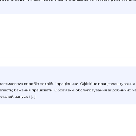
д пластмасових виробів потрібні працівники. Офіційне працевлаштуванн
вимагають; бажання працювати. Обов’язки: обслуговування виробничих м
талей; запуск і […]