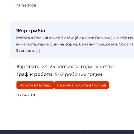
23.04.2026
Збір грибів
Робота в Польщі в місті Złotów (біля міста Познань), на збір г
вимагають; гарна фізична форма; бажання працювати. Обов’язки:
Зарплата: […]
Зарплата:
24-25 злотих за годину нетто.
Графік роботи:
5-12 робочих годин.
Робота в Польщі
Сезонна робота в Польщі
03.04.2026
Пагінація
записів