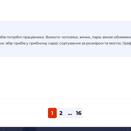
рибів потрібні працівники. Вимоги: чоловіки, жінки, пари; вікові обмеже
 збір грибів у грибному сараї; сортування за розміром та якістю. Графі
1
2
…
16