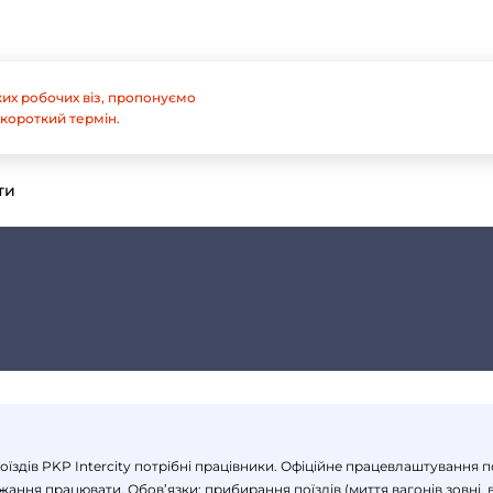
их робочих віз, пропонуємо
короткий термін.
ти
оїздів PKP Intercity потрібні працівники. Офіційне працевлаштування 
бажання працювати. Обов’язки: прибирання поїздів (миття вагонів зовні,