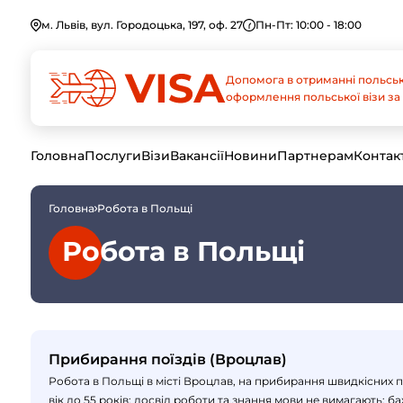
м. Львів, вул. Городоцька, 197, оф. 27
Пн-Пт: 10:00 - 18:00
Допомога в отриманні польськ
оформлення польської візи за 
Головна
Послуги
Візи
Вакансії
Новини
Партнерам
Контак
Головна
Робота в Польщі
Робота в Польщі
Прибирання поїздів (Вроцлав)
Робота в Польщі в місті Вроцлав, на прибирання швидкісних п
вік до 55 років; досвід роботи та знання мови не вимагають; 