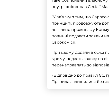
Таке роз’яснення власному 
внутрішніх справ Сесілії М
“У зв’язку з тим, що Єврос
принципі, продовжують дотр
легально проживає у Криму,
повинні подавати заявки на ш
Єврокомісії.
При цьому, додали в офісі 
Криму, подасть заявку на віз
перенаправлять до відпові
«Відповідно до правил ЄС, 
Правила залишилися без змін