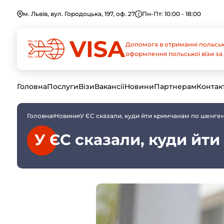
м. Львів, вул. Городоцька, 197, оф. 27
Пн-Пт: 10:00 - 18:00
Допомога в отриманні польськ
оформлення польської візи за 
Головна
Послуги
Візи
Вакансії
Новини
Партнерам
Контак
Головна
Новини
У ЄС сказали, куди йти кримчанам по шенген
У ЄС сказали, куди йт