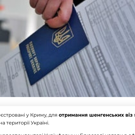
еєстровані у Криму, для
отримання шенгенських
віз
а території Україні.