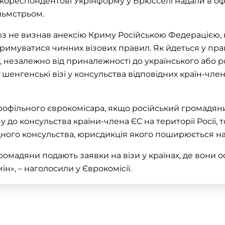
кореспондентові Укрінформу у Брюсселі надали в офі
альмстрьом.
оюз не визнав анексію Криму Російською Федерацією, 
имуватися чинних візових правил. Як йдеться у правил
 незалежно від приналежності до українського або р
енгенські візі у консульства відповідних країн-членів
профільного єврокомісара, якщо російський громадян
у до консульства країни-члена ЄС на території Росії, 
дного консульства, юрисдикція якого поширюється на
громадяни подають заявки на візи у країнах, де вони 
», – наголосили у Єврокомісії.