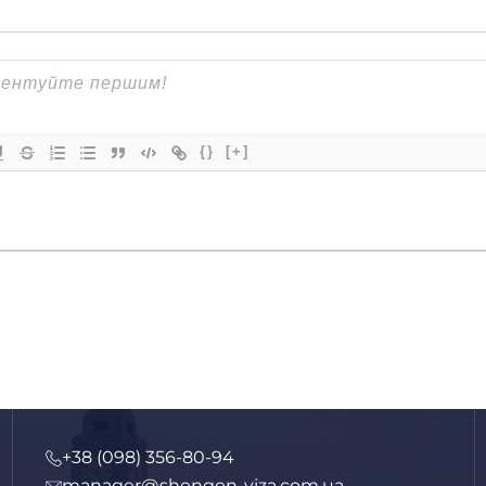
{}
[+]
+38 (098) 356-80-94
manager@shengen-viza.com.ua