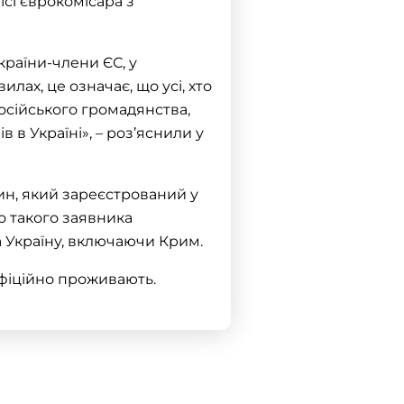
сі єврокомісара з
країни-члени ЄС, у
ах, це означає, що усі, хто
осійського громадянства,
 в Україні», – роз’яснили у
ин, який зареєстрований у
то такого заявника
 Україну, включаючи Крим.
офіційно проживають.