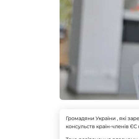
Громадяни України , які зар
консульств країн-членів ЄС н