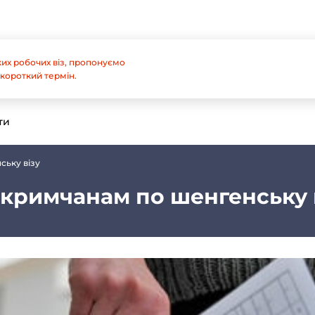
их робочих віз, пропонуємо
короткий термін.
ти
ську візу
и кримчанам по шенгенську 