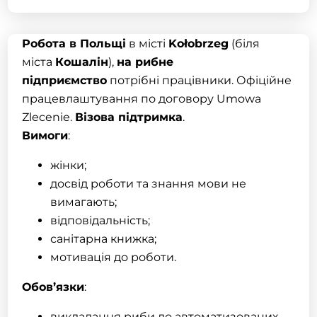
Робота в Польщі
в місті
Kołobrzeg
(біля
міста
Кошалін
),
на рибне
підприємство
потрібні працівники. Офіційне
працевлаштування по договору Umowa
Zlecenie.
Візова підтримка
.
Вимоги
:
жінки;
досвід роботи та знання мови не
вимагають;
відповідальність;
санітарна книжка;
мотивація до роботи.
Обов’язки
:
викладання риби до автоматизованих