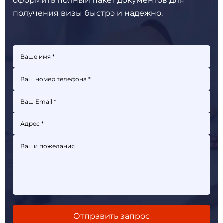
оформить полный пакет
документов для
получения визы быстро и надежно.