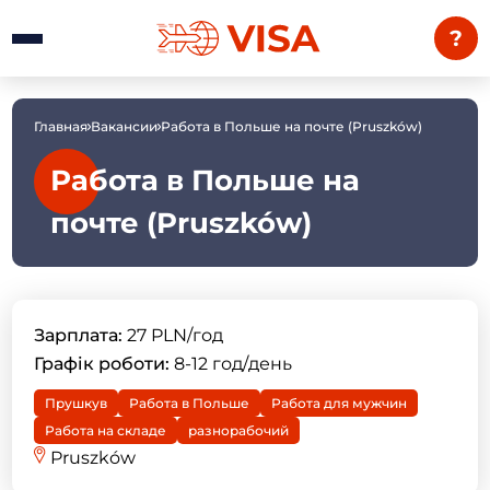
?
Главная
Вакансии
Работа в Польше на почте (Pruszków)
Работа в Польше на
почте (Pruszków)
Зарплата:
27 PLN/год
Графік роботи:
8-12 год/день
Прушкув
Работа в Польше
Работа для мужчин
Работа на складе
разнорабочий
Pruszków