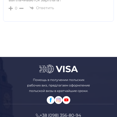
Ответить
0
Помощь в получении польских
рабочих виз, предлагаем оформление
польской визы в кратчайшие сроки.
+38 (098) 356-80-94