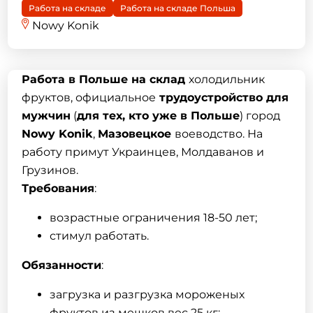
Работа на складе
Работа на складе Польша
Nowy Konik
Работа в Польше
на склад
холодильник
фруктов, официальное
трудоустройство для
мужчин
(
для тех, кто уже в Польше
) город
Nowy Konik
,
Мазовецкое
воеводство. На
работу примут Украинцев, Молдаванов и
Грузинов.
Требования
:
возрастные ограничения 18-50 лет;
стимул работать.
Обязанности
:
загрузка и разгрузка мороженых
фруктов из мешков вес 25 кг;