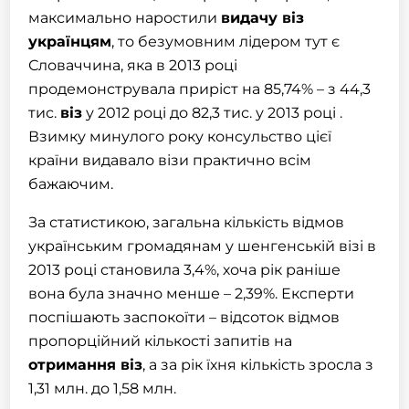
максимально наростили
видачу
віз
українцям
, то безумовним лідером тут є
Словаччина, яка в 2013 році
продемонструвала приріст на 85,74% – з 44,3
тис.
віз
у 2012 році до 82,3 тис. у 2013 році .
Взимку минулого року консульство цієї
країни видавало візи практично всім
бажаючим.
За статистикою, загальна кількість відмов
українським громадянам у шенгенській візі в
2013 році становила 3,4%, хоча рік раніше
вона була значно менше – 2,39%. Експерти
поспішають заспокоїти – відсоток відмов
пропорційний кількості запитів на
отримання віз
, а за рік їхня кількість зросла з
1,31 млн. до 1,58 млн.