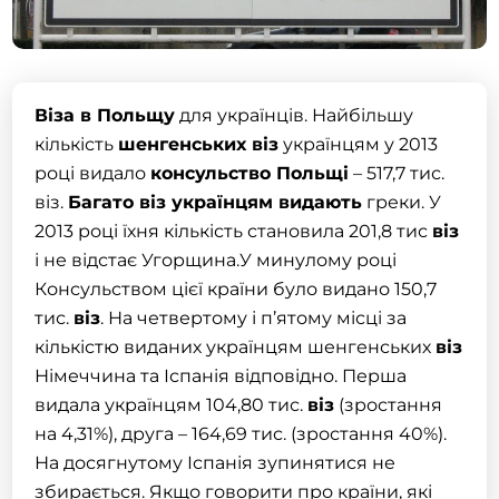
Віза в Польщу
для українців. Найбільшу
кількість
шенгенських
віз
українцям у 2013
році видало
консульство Польщі
– 517,7 тис.
віз.
Багато
віз
українцям видають
греки. У
2013 році їхня кількість становила 201,8 тис
віз
і не відстає Угорщина.У минулому році
Консульством цієї країни було видано 150,7
тис.
віз
. На четвертому і п’ятому місці за
кількістю виданих українцям шенгенських
віз
Німеччина та Іспанія відповідно. Перша
видала українцям 104,80 тис.
віз
(зростання
на 4,31%), друга – 164,69 тис. (зростання 40%).
На досягнутому Іспанія зупинятися не
збирається. Якщо говорити про країни, які