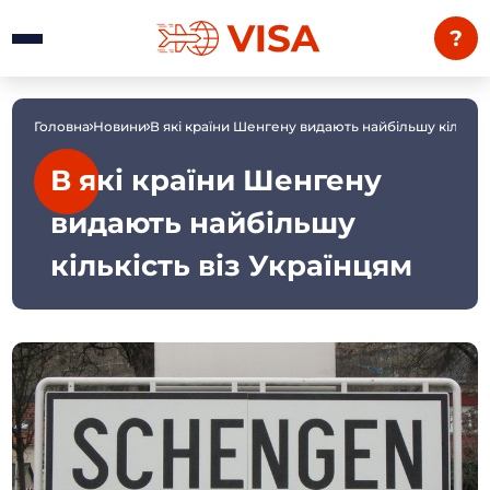
?
Головна
Новини
В які країни Шенгену видають найбільшу кількіст
В які країни Шенгену
видають найбільшу
кількість віз Українцям