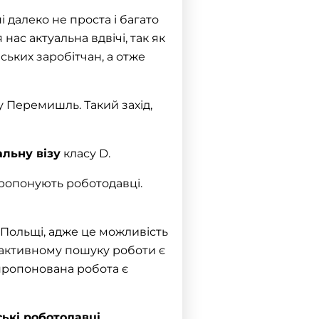
ні далеко не проста і багато
ас актуальна вдвічі, так як
ьких заробітчан, а отже
 Перемишль. Такий захід,
альну візу
класу D.
 пропонують
роботодавці
.
 Польщі, адже це можливість
 в активному пошуку роботи є
пропонована робота є
ькі роботодавці
.