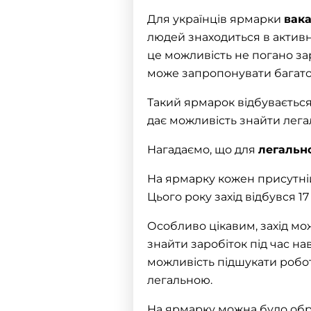
Для українців ярмарки
вака
людей знаходиться в активно
це можливість не погано за
може запропонувати багато 
Такий ярмарок відбувається
дає можливість знайти лега
Нагадаємо, що для
легальн
На ярмарку кожен присутні
Цього року захід відбувся 17
Особливо цікавим, захід мо
знайти заробіток під час на
можливість підшукати робот
легальною.
На ярмарку можна було обра