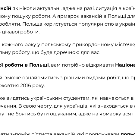
нсій
як ніколи актуальні, адже на разі, ситуація в краї
му пошуку роботи. А ярмарок вакансій в Польщі для н
робляти. Польща користується популярністю в українс
цікавої роботи.
 кожного року у польському прикордонному містечку
льну роботу, що буде доречною для вас.
ої роботи в Польщі
, вам потрібно відкривати
Націон
й, зможе ознайомитись з різними видами робіт, що
 жовтня 2016 року.
же видатись українським студентам, які навчаються в
вчання. В свою чергу, для українців, які знаходяться
у і не боятись бути ошуканим, адже на ярмарку вся 
ти з-поміж п’ятиста вакансій, які пропонували
польс