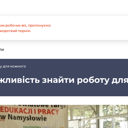
их робочих віз, пропонуємо
короткий термін.
ти
ту для кожного
жливість знайти роботу дл