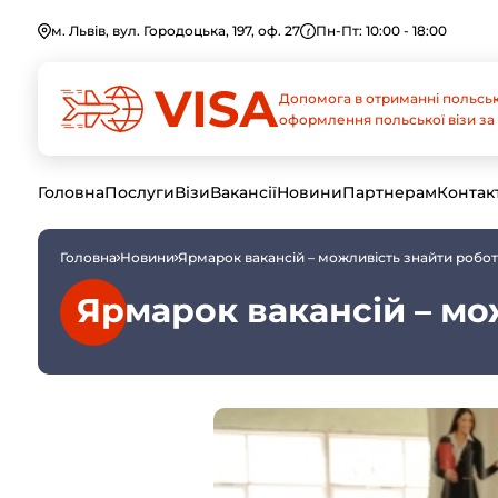
м. Львів, вул. Городоцька, 197, оф. 27
Пн-Пт: 10:00 - 18:00
Допомога в отриманні польськ
оформлення польської візи за 
Головна
Послуги
Візи
Вакансії
Новини
Партнерам
Контак
Головна
Новини
Ярмарок вакансій – можливість знайти робо
Ярмарок вакансій – мо