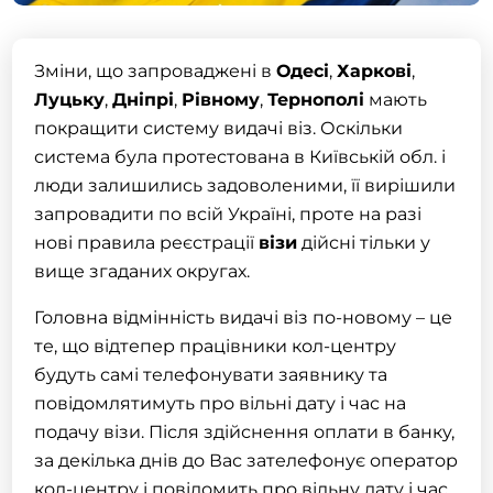
Зміни, що запроваджені в
Одесі
,
Харкові
,
Луцьку
,
Дніпрі
,
Рівному
,
Тернополі
мають
покращити систему видачі віз. Оскільки
система була протестована в Київській обл. і
люди залишились задоволеними, її вирішили
запровадити по всій Україні, проте на разі
нові правила реєстрації
візи
дійсні тільки у
вище згаданих округах.
Головна відмінність видачі віз по-новому – це
те, що відтепер працівники кол-центру
будуть самі телефонувати заявнику та
повідомлятимуть про вільні дату і час на
подачу
візи
. Після здійснення оплати в банку,
за декілька днів до Вас зателефонує оператор
кол-центру і повідомить про вільну дату і час