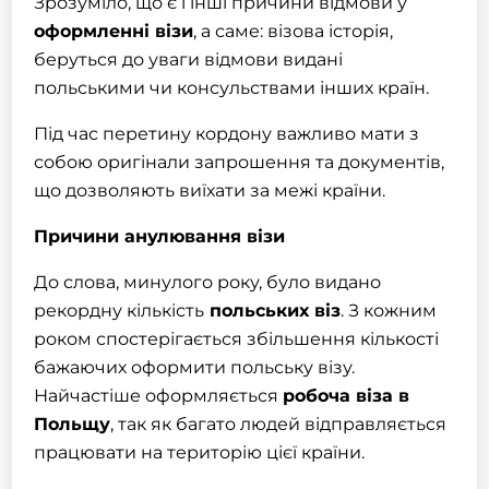
Зрозуміло, що є і інші причини відмови у
оформленні візи
, а саме: візова історія,
беруться до уваги відмови видані
польськими чи консульствами інших країн.
Під час перетину кордону важливо мати з
собою оригінали
запрошення
та документів,
що дозволяють виїхати за межі країни.
Причини анулювання візи
До слова, минулого року, було видано
рекордну кількість
польських віз
. З кожним
роком спостерігається збільшення кількості
бажаючих оформити польську візу.
Найчастіше оформляється
робоча віза в
Польщу
, так як багато людей відправляється
працювати на територію цієї країни.