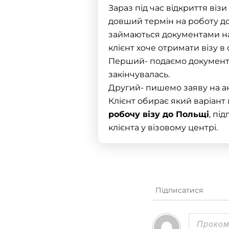
Зараз під час відкриття
візи
довший термін
на роботу д
займаються документами н
клієнт хоче отримати візу в
Перший- подаємо докумен
закінчувалась.
Другий- пишемо заяву на ану
Клієнт обирає який варіант
робочу візу до Польщі
, пі
клієнта у візовому центрі.
Підписатися