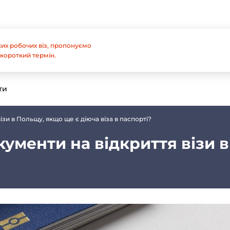
их робочих віз, пропонуємо
короткий термін.
ти
зи в Польщу, якщо ще є діюча віза в паспорті?
ументи на відкриття візи 