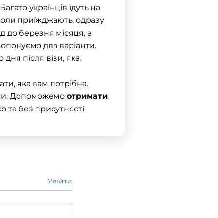
Багато українців їдуть на
 коли приїжджають, одразу
ад до березня місяця, а
пропонуємо два варіанти.
о дня після візи, яка
ати, яка вам потрібна.
енти. Допоможемо
отримати
о та без присутності
Увійти