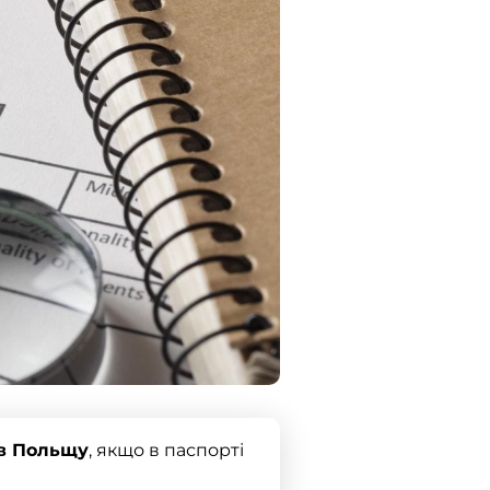
 в Польщу
, якщо в паспорті