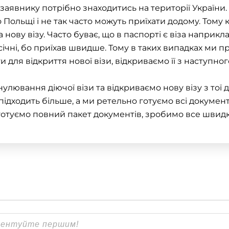
заявнику потрібно знаходитись на території України. 
о Польщі
і не так часто можуть приїхати додому. Тому
а нову
візу
. Часто буває, що в паспорті є віза наприкл
 січні, бо приїхав швидше. Тому в таких випадках ми 
ти для
відкриття нової візи
, відкриваємо її з наступног
лювання діючої візи та відкриваємо нову візу з тої д
 підходить більше, а ми ретельно готуємо всі докум
дготуємо повний пакет документів, зробимо все швидк