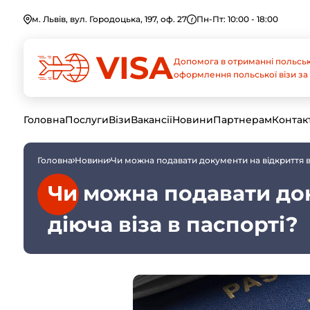
м. Львів, вул. Городоцька, 197, оф. 27
Пн-Пт: 10:00 - 18:00
Допомога в отриманні польськ
оформлення польської візи за 
Головна
Послуги
Візи
Вакансії
Новини
Партнерам
Контак
Головна
Новини
Чи можна подавати документи на відкриття ві
Чи можна подавати док
діюча віза в паспорті?