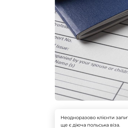
Неодноразово клієнти запит
ще є діюча
польська віза
.