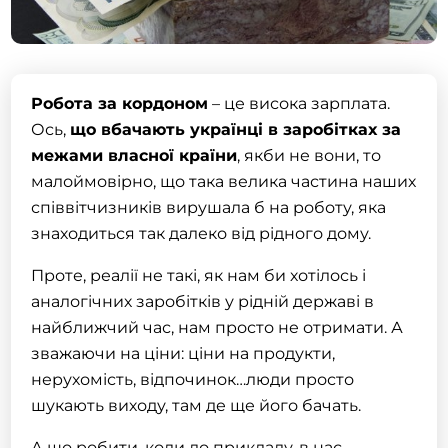
Робота за кордоном
– це висока зарплата.
Ось,
що вбачають українці в заробітках за
межами власної країни
, якби не вони, то
малоймовірно, що така велика частина наших
співвітчизників вирушала б на роботу, яка
знаходиться так далеко від рідного дому.
Проте, реалії не такі, як нам би хотілось і
аналогічних заробітків у рідній державі в
найближчий час, нам просто не отримати. А
зважаючи на ціни: ціни на продукти,
нерухомість, відпочинок…люди просто
шукають виходу, там де ще його бачать.
А що робити, коли до прикладу, в нас