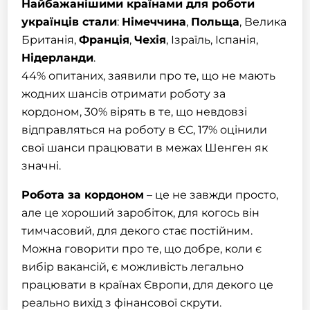
Найбажанішими країнами для роботи
українців стали
:
Німеччина
,
Польща
, Велика
Британія,
Франція
,
Чехія
, Ізраїль, Іспанія,
Нідерланди
.
44% опитаних, заявили про те, що не мають
жодних шансів
отримати роботу за
кордоном
, 30% вірять в те, що невдовзі
відправляться на роботу в ЄС, 17% оцінили
свої шанси працювати в межах Шенген як
значні.
Робота за кордоном
– це не завжди просто,
але це хороший заробіток, для когось він
тимчасовий, для декого стає постійним.
Можна говорити про те, що добре, коли є
вибір вакансій, є можливість легально
працювати в країнах Європи, для декого це
реально вихід з фінансової скрути.