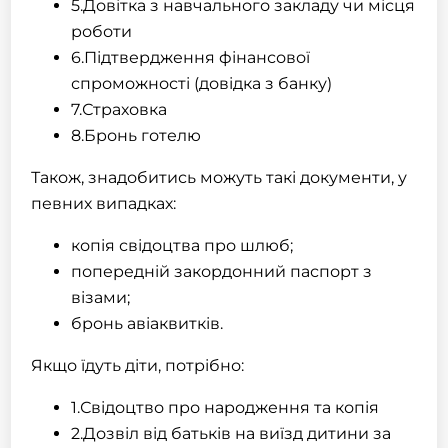
5.Довітка з навчального закладу чи місця
роботи
6.Підтвердження фінансової
спроможності (довідка з банку)
7.
Страховка
8.Бронь готелю
Також, знадобитись можуть такі документи, у
певних випадках:
копія свідоцтва про шлюб;
попередній закордонний паспорт з
візами;
бронь авіаквитків.
Якщо їдуть діти, потрібно:
1.Свідоцтво про народження та копія
2.Дозвіл від батьків на виїзд дитини за