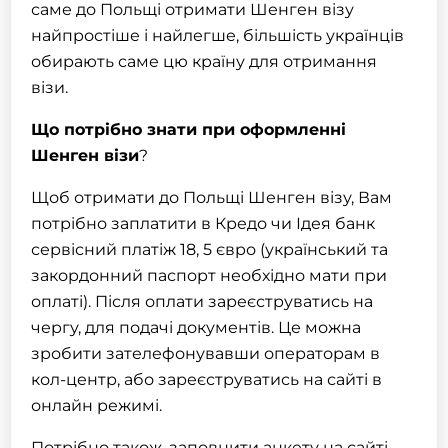
саме до Польщі отримати Шенген візу
найпростіше і найлегше, більшість українців
обирають саме цю країну для отримання
візи.
Що потрібно знати при оформленні
Шенген
візи
?
Щоб отримати до Польщі
Шенген
візу
, Вам
потрібно заплатити в Кредо чи Ідея банк
сервісний платіж 18, 5 євро (український та
закордонний паспорт необхідно мати при
оплаті). Після оплати зареєструватись на
чергу, для подачі документів. Це можна
зробити зателефонувавши операторам в
кол-центр, або зареєструватись на сайті в
онлайн режимі.
Потрібно також, заповнити анкету на сайті