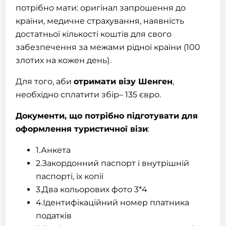
потрібно мати: оригінал
запрошення
до
країни,
медичне страхування
, наявність
достатньої кількості коштів для свого
забезпечення за межами рідної країни (100
злотих на кожен день).
Для того, аби
отримати візу
Шенген
,
необхідно сплатити збір– 135 євро.
Документи, що потрібно підготувати для
оформлення туристичної
візи
:
1.Анкета
2.Закордонний паспорт і внутрішній
паспорті, їх копії
3.Два кольорових фото 3*4
4.Ідентифікаційний номер платника
податків