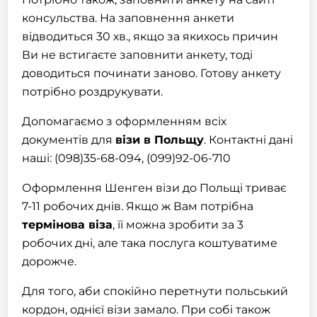
консульства. На заповнення анкети
відводиться 30 хв., якщо за якихось причин
Ви не встигаєте заповнити анкету, тоді
доводиться починати заново. Готову анкету
потрібно роздрукувати.
Допомагаємо з оформленням всіх
документів для
візи в Польщу
. Контактні дані
наші: (098)35-68-094, (099)92-06-710
Оформлення
Шенген
візи
до Польщі триває
7-11 робочих днів. Якщо ж Вам потрібна
термінова віза
, її можна зробити за 3
робочих дні, але така послуга коштуватиме
дорожче.
Для того, аби спокійно перетнути польський
кордон, однієї
візи
замало. При собі також