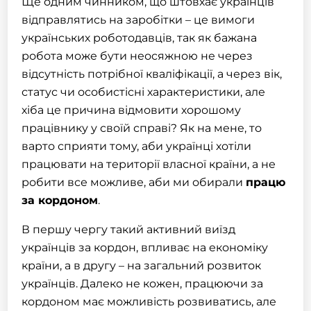
Ще одним чинником, що штовхає українців
відправлятись на заробітки – це вимоги
українських роботодавців, так як бажана
робота може бути неосяжною не через
відсутність потрібної кваліфікації, а через вік,
статус чи особистісні характеристики, але
хіба це причина відмовити хорошому
працівнику у своїй справі? Як на мене, то
варто сприяти тому, аби українці хотіли
працювати на території власної країни, а не
робити все можливе, аби ми обирали
працю
за кордоном
.
В першу чергу такий активний виїзд
українців за кордон, впливає на економіку
країни, а в другу – на загальний розвиток
українців. Далеко не кожен, працюючи за
кордоном має можливість розвиватись, але