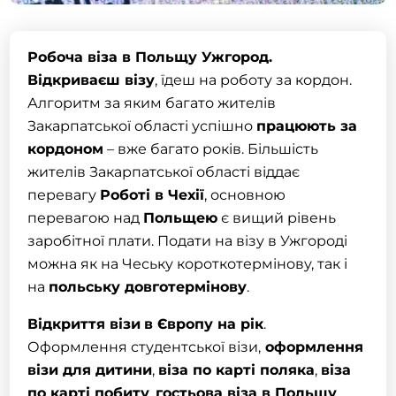
Робоча віза в Польщу
Ужгород
.
Відкриваєш
візу
, їдеш
на роботу за кордон
.
Алгоритм за яким багато жителів
Закарпатської області успішно
працюють за
кордоном
– вже багато років. Більшість
жителів Закарпатської області віддає
перевагу
Роботі в Чехії
, основною
перевагою над
Польщею
є вищий рівень
заробітної плати. Подати на візу в
Ужгороді
можна як на Чеську короткотермінову, так і
на
польську довготермінову
.
Відкриття візи
в Європу на рік
.
Оформлення студентської візи
,
оформлення
візи для дитини
,
віза по карті поляка
,
віза
по карті побиту
,
гостьова віза в Польщу
,