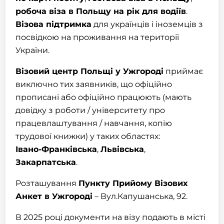
робоча віза в Польщу на рік для водіїв
.
Візова підтримка
для українців і іноземців з
посвідкою на проживання на території
України.
Візовий центр Польщі у
Ужгороді
приймає
виключно тих заявників, що офіційно
прописані або офіційно працюють (мають
довідку з роботи / університету про
працевлаштування / навчання, копію
трудової книжки) у таких областях:
Івано-Франківська
,
Львівська
,
Закарпатська
.
Розташування
Пункту Прийому Візових
Анкет в
Ужгороді
– Вул.Капушанська, 92.
В 2025 році документи на візу подають в місті