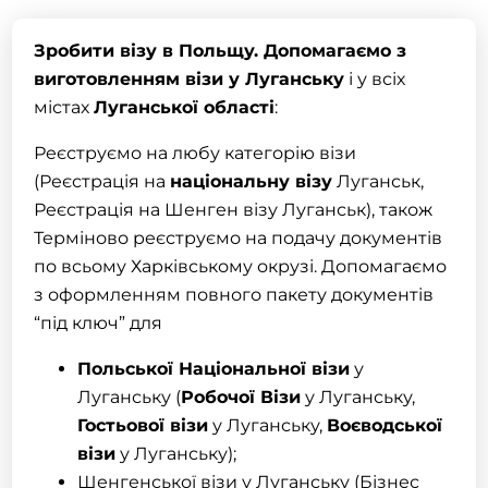
Зробити візу в Польщу
. Допомагаємо з
виготовленням
візи
у Луганську
і у всіх
містах
Луганської області
:
Реєструємо на любу категорію візи
(Реєстрація на
національну візу
Луганськ,
Реєстрація на Шенген візу Луганськ), також
Терміново реєструємо на подачу документів
по всьому Харківському окрузі. Допомагаємо
з оформленням повного пакету документів
“під ключ” для
Польської Національної візи
у
Луганську (
Робочої Візи
у Луганську,
Гостьової візи
у Луганську,
Воєводської
візи
у Луганську);
Шенгенської візи у Луганську (Бізнес