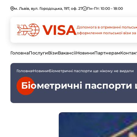
м. Львів, вул. Городоцька, 197, оф. 27
Пн-Пт: 10:00 - 18:00
Допомога в отриманні польськ
оформлення польської візи за 
Головна
Послуги
Візи
Вакансії
Новини
Партнерам
Контак
Головна
Новини
Біометричні паспорти ще нікому не видали
Біометричні паспорти 