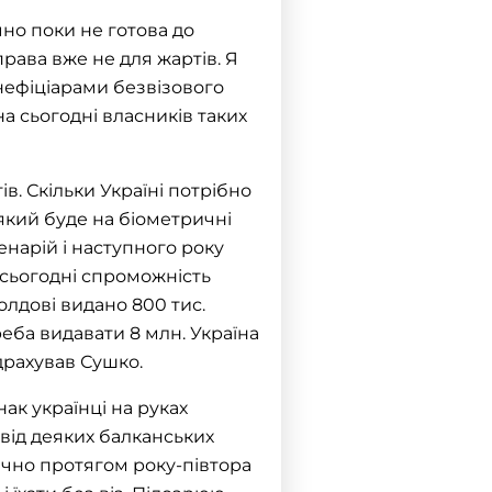
чно поки не готова до
права вже не для жартів. Я
енефіціарами безвізового
а сьогодні власників таких
в. Скільки Україні потрібно
який буде на біометричні
нарій і наступного року
 сьогодні спроможність
Молдові видано 800 тис.
реба видавати 8 млн. Україна
ідрахував Сушко.
ак українці на руках
свід деяких балканських
тично протягом року-півтора