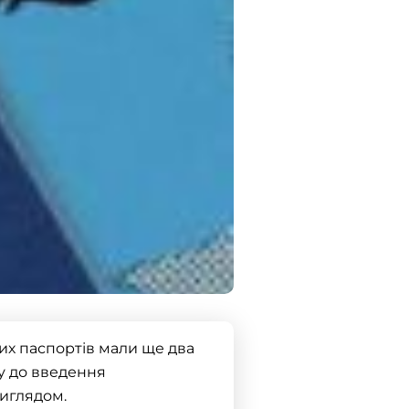
ких паспортів мали ще два
ку до введення
виглядом.