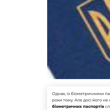
Однак, із біометричними па
роки тому. Але досі його не 
біометричних паспортів
сл