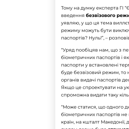
Тому на думку експерта ГІ “
введення
безвізового реж
уявляю, у що ця тема виллєт
режиму можуть бути виключн
паспортів? Нуль!”, – розпові
“Уряд пообіцяв нам, що з п
біометричних паспортів і я
паспорти у встановлені тер
буде безвізовий режим, то 
органів видачі паспортів дес
Якщо це спроектувати на укр
спроможна видати таку кільк
“Може статися, що одного д
біометричних паспортів не 
країн, на кшталт Македонії,