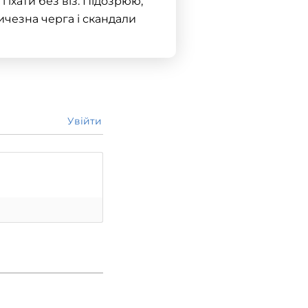
 їхати без віз. Підозрюю,
личезна черга і скандали
Увійти