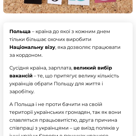
Польща
– країна до якої з кожним днем
тільки більшає охочих виробити
Національну візу
, яка дозволяє працювати
за кордоном.
Сусідня країна, зарплата,
великий вибір
вакансій
– те, що притягує велику кількість
українців обрати Польщу для життя і
заробітку.
А
Польща
і не проти бачити на своїй
території українських громадян, так як вони
славляться працьовитістю, друга причина
співпраці з українцями – це виїзд поляків у
інші країни Європи в пошуках кращого