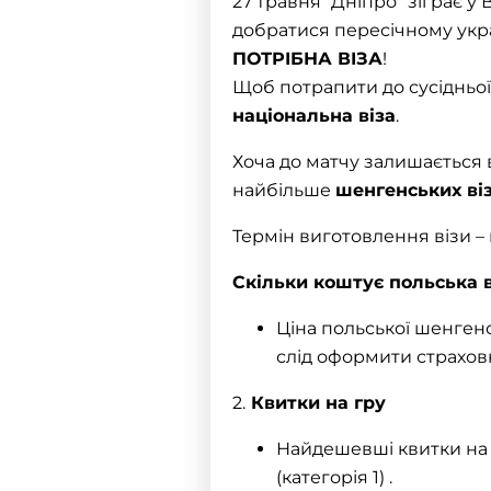
27 травня “Дніпро” зіграє у
добратися пересічному укр
ПОТРІБНА
ВІЗА
!
Щоб потрапити до сусідньої
національна віза
.
Хоча до матчу залишається в
найбільше
шенгенських ві
Термін виготовлення візи – 
Скільки коштує
польська в
Ціна польської шенгенс
слід оформити страховк
2.
Квитки на гру
Найдешевші квитки на м
(категорія 1) .