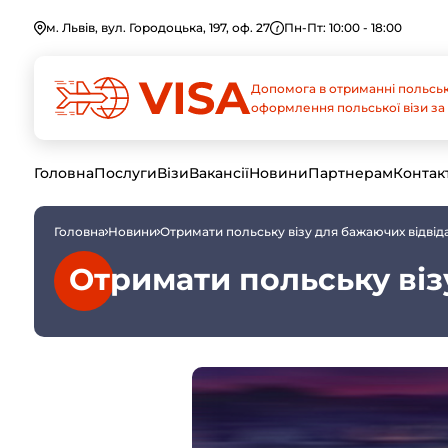
м. Львів, вул. Городоцька, 197, оф. 27
Пн-Пт: 10:00 - 18:00
Допомога в отриманні польськ
оформлення польської візи за 
Головна
Послуги
Візи
Вакансії
Новини
Партнерам
Контак
Головна
Новини
Отримати польську візу для бажаючих відві
Отримати польську віз