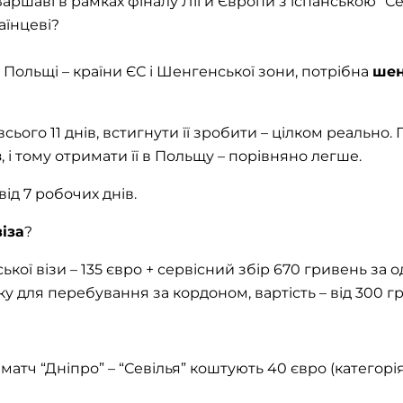
 Варшаві в рамках фіналу Ліги Європи з іспанською “Се
аїнцеві?
 Польщі – країни ЄС і Шенгенської зони, потрібна
шен
сього 11 днів, встигнути її зробити – цілком реально
з
, і тому отримати її в Польщу – порівняно легше.
від 7 робочих днів.
іза
?
ької візи – 135 євро + сервісний збір 670 гривень за 
у для перебування за кордоном, вартість – від 300 гр
атч “Дніпро” – “Севілья” коштують 40 євро (категорія