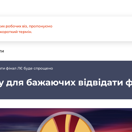
их робочих віз, пропонуємо
короткий термін.
ти
дати фінал ЛЄ буде спрощено
у для бажаючих відвідати 