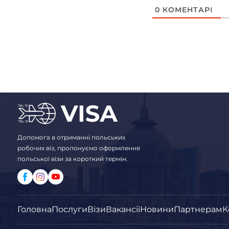
0
КОМЕНТАРІ
Допомога в отриманні польських
робочих віз, пропонуємо оформлення
польської візи за короткий термін.
Головна
Послуги
Візи
Вакансії
Новини
Партнерам
К