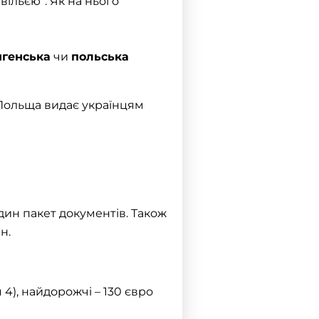
вільєю”. Як на нього
генська
чи
польська
. Польща видає українцям
один пакет документів. Також
н.
 4), найдорожчі – 130 євро