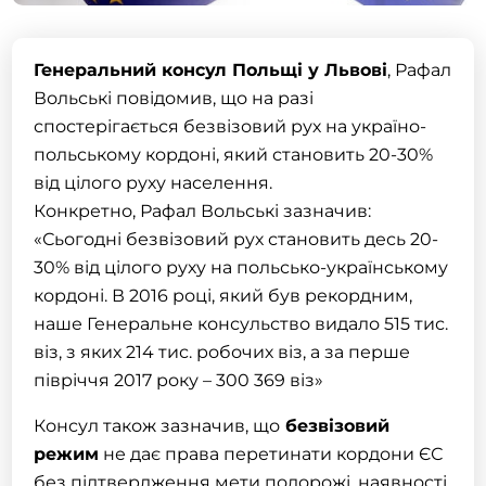
Генеральний консул Польщі у Львові
, Рафал
Вольські повідомив, що на разі
спостерігається безвізовий рух на україно-
польському кордоні, який становить 20-30%
від цілого руху населення.
Конкретно, Рафал Вольські зазначив:
«Сьогодні безвізовий рух становить десь 20-
30% від цілого руху на польсько-українському
кордоні. В 2016 році, який був рекордним,
наше Генеральне консульство видало 515 тис.
віз
, з яких 214 тис.
робочих віз
, а за перше
півріччя 2017 року – 300 369 віз»
Консул також зазначив, що
безвізовий
режим
не дає права перетинати кордони ЄС
без підтвердження мети подорожі, наявності