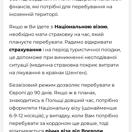
фінансів, які потрібні для перебування на
іноземній території.
Якщо ж Ви їдете з
Національною візою
,
необхідно мати
страховку
на час, який
плануєте перебувати. Радимо відкривати
страхування
і на період туристичної поїздки,
це допоможе при виникненні несподіваної
ситуації (
медична страховка
покриє витрати
на лікування в країнах Шенген).
Безвізовий режим дозволяє перебувати в
Європі до 90 днів. Якщо ж в планах,
знаходитись в Польщі довший час, потрібно
оформляти
Національну візу
(щонайменше
6-9-12 місяців), у випадку, коли Вам потрібно
перебувати за кордоном ще довше, тоді
відкривається
річна віза від Воєводи
.