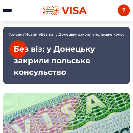
?
Головна
Новини
Без віз: у Донецьку закрили польське консульс
Без віз: у Донецьку
закрили польське
консульство