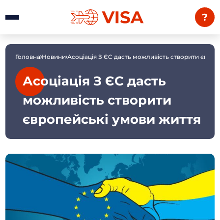
?
Головна
Новини
Асоціація З ЄС дасть можливість створити європ
Асоціація З ЄС дасть
можливість створити
європейські умови життя